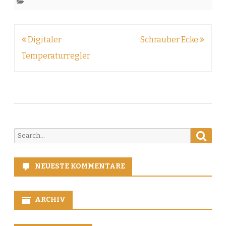
Beitragsnavigation
Digitaler
Schrauber Ecke
Temperaturregler
Searc
Search
for:
NEUESTE KOMMENTARE
ARCHIV