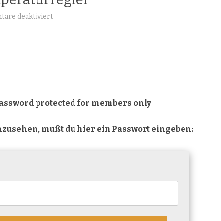
für
are deaktiviert
Geschützt:
Digitaler
Temperaturregler
 password protected for members only
inzusehen, mußt du hier ein Passwort eingeben: