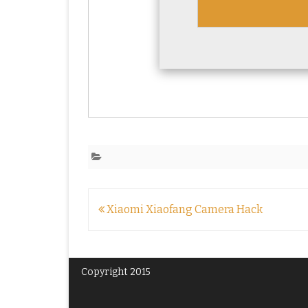
Beitragsnavigation
Xiaomi Xiaofang Camera Hack
Copyright 2015