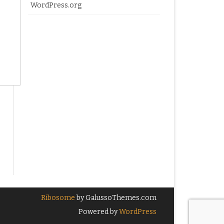
WordPress.org
Ribosome
by GalussoThemes.com
Powered by
WordPress