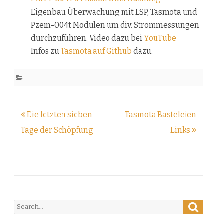
Eigenbau Überwachung mit ESP, Tasmota und
Pzem-004t Modulen um div. Strommessungen
durchzuführen. Video dazu bei
YouTube
Infos zu
Tasmota auf Github
dazu.
Beitragsnavigation
Die letzten sieben
Tasmota Basteleien
Tage der Schöpfung
Links
Searc
Search
for: