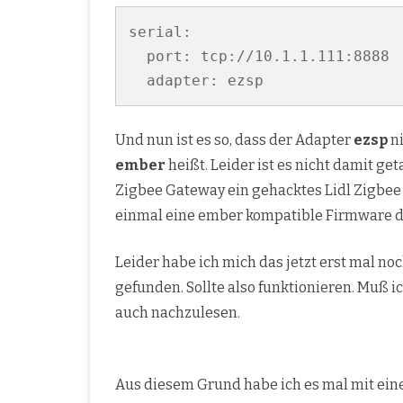
serial:

  port: tcp://10.1.1.111:8888

  adapter: ezsp
Und nun ist es so, dass der Adapter
ezsp
ni
ember
heißt. Leider ist es nicht damit get
Zigbee Gateway ein gehacktes Lidl Zigbee 
einmal eine ember kompatible Firmware dr
Leider habe ich mich das jetzt erst mal noc
gefunden. Sollte also funktionieren. Muß i
auch nachzulesen.
Aus diesem Grund habe ich es mal mit ei