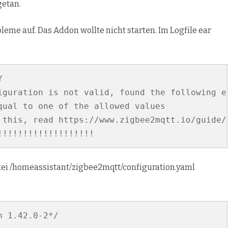
getan.
eme auf. Das Addon wollte nicht starten. Im Logfile ear


iguration is not valid, found the following er
qual to one of the allowed values

 this, read https://www.zigbee2mqtt.io/guide/c
!!!!!!!!!!!!!!!!!!!
atei /homeassistant/zigbee2mqtt/configuration.yaml
 1.42.0-2*/
