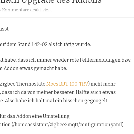
für
Kommentare deaktiviert
Zigbee2MQTT
asst.
Probleme
nach
 dem Stand 1.42-02 als ich tätig wurde.
Upgrade
kt habe, dass ich immer wieder rote Fehlermeldungen bzw.
des
im Addon etwas gemacht habe.
Addons
 (Zigbee Thermostate
Moes BRT-100-TRV
) nicht mehr
m, dass ich da von meiner besseren Hälfte auch etwas
 Also habe ich halt mal ein bisschen gegoogelt.
 für das Addon eine Umstellung
ration (/homeassistant/zigbee2mqtt/configuration.yaml)