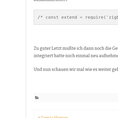
/* const extend = require('zig
Zu guter Letzt mußte ich dann noch die Ger
integriert hatte noch einmal neu aufnehm
Und nun schauen wir mal wie es weiter geh
Beitragsnavigation
Comic Viewer