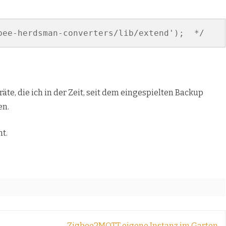
bee-herdsman-converters/lib/extend');  */
äte, die ich in der Zeit, seit dem eingespielten Backup
en.
t.
Zigbee2MQTT eigene Instanz im Garten