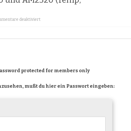
für
mentare deaktiviert
Geschützt:
Wemos
D1
Pro
 password protected for members only
und
AM2320
inzusehen, mußt du hier ein Passwort eingeben:
(Temp,
Luftfeuchtigkeit)