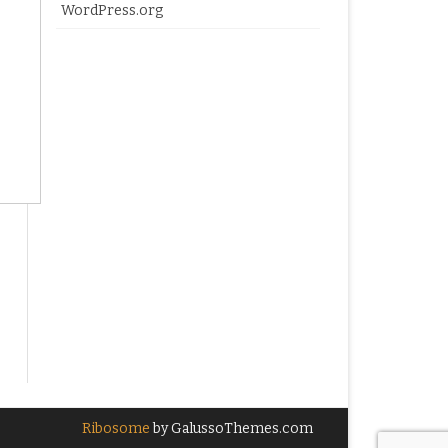
WordPress.org
Ribosome
by GalussoThemes.com