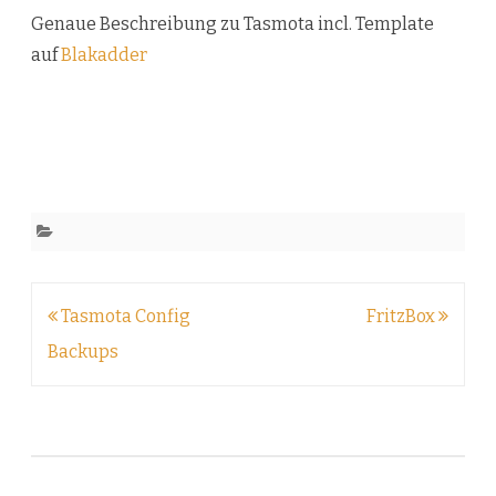
Genaue Beschreibung zu Tasmota incl. Template
auf
Blakadder
Beitragsnavigation
Tasmota Config
FritzBox
Backups