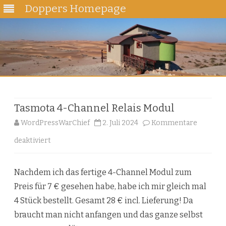
Doppers Homepage
Skip
to
content
Tasmota 4-Channel Relais Modul
WordPressWarChief
2. Juli 2024
Kommentare
für
deaktiviert
Tasmota
Nachdem ich das fertige 4-Channel Modul zum
4-
Preis für 7 € gesehen habe, habe ich mir gleich mal
Channel
4 Stück bestellt. Gesamt 28 € incl. Lieferung! Da
Relais
braucht man nicht anfangen und das ganze selbst