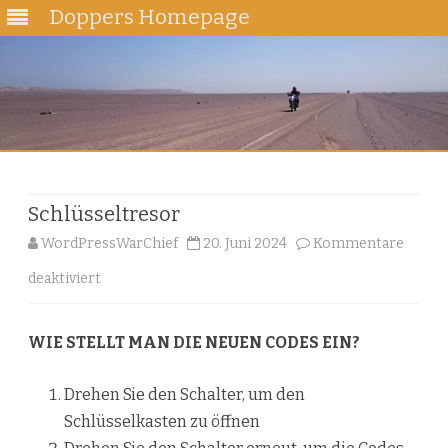
Doppers Homepage
Skip
to
content
Schlüsseltresor
WordPressWarChief
20. Juni 2024
Kommentare
für
deaktiviert
Schlüsseltresor
WIE STELLT MAN DIE NEUEN CODES EIN?
Drehen Sie den Schalter, um den
Schlüsselkasten zu öffnen