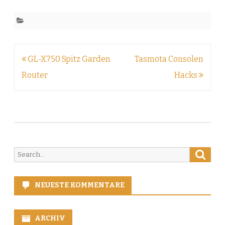
Beitragsnavigation
GL-X750 Spitz Garden
Tasmota Consolen
Router
Hacks
Searc
Search
for:
NEUESTE KOMMENTARE
ARCHIV