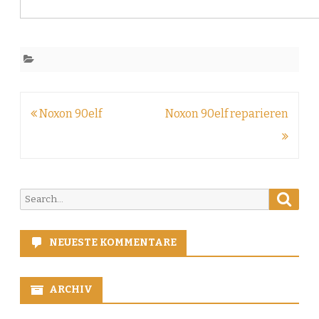
Beitragsnavigation
Noxon 90elf
Noxon 90elf reparieren
Searc
Search
for:
NEUESTE KOMMENTARE
ARCHIV