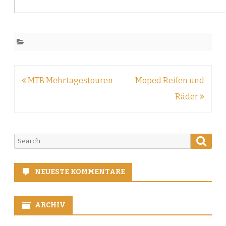
Beitragsnavigation
MTB Mehrtagestouren
Moped Reifen und
Räder
Searc
Search
for:
NEUESTE KOMMENTARE
ARCHIV