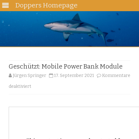
Doppers Homepage
Skip
to
content
Geschützt: Mobile Power Bank Module
Jürgen Springer
17. September 2021
Kommentare
für
deaktiviert
Geschützt:
Mobile
Power
Bank