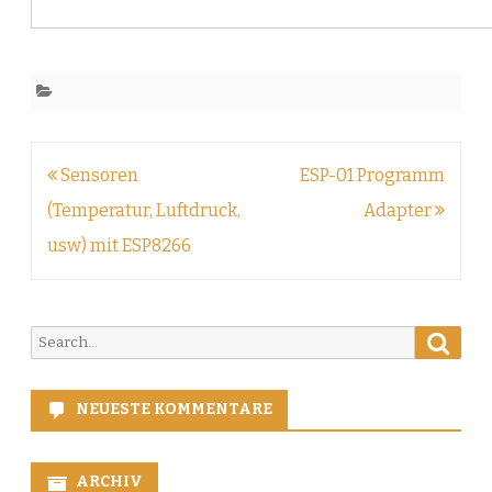
Beitragsnavigation
Sensoren
ESP-01 Programm
(Temperatur, Luftdruck,
Adapter
usw) mit ESP8266
Searc
Search
for:
NEUESTE KOMMENTARE
ARCHIV