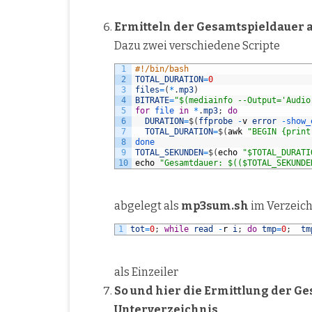
Ermitteln der Gesamtspieldauer a
Dazu zwei verschiedene Scripte
1
#!/bin/bash
2
TOTAL_DURATION
=
0
3
files
=
(
*
.
mp3
)
4
BITRATE
=
"$(mediainfo --Output='Audio
5
for
file 
in
*
.
mp3
;
do
6
DURATION
=
$
(
ffprobe
-
v
error
-
show_
7
TOTAL_DURATION
=
$
(
awk
"BEGIN {print
8
done
9
TOTAL_SEKUNDEN
=
$
(
echo
"$TOTAL_DURATI
10
echo
"Gesamtdauer: $(($TOTAL_SEKUNDE
abgelegt als
mp3sum.sh
im Verzeich
1
tot
=
0
;
while
read
-
r
i
;
do
tmp
=
0
;
tm
als Einzeiler
So und hier die Ermittlung der G
Unterverzeichnis