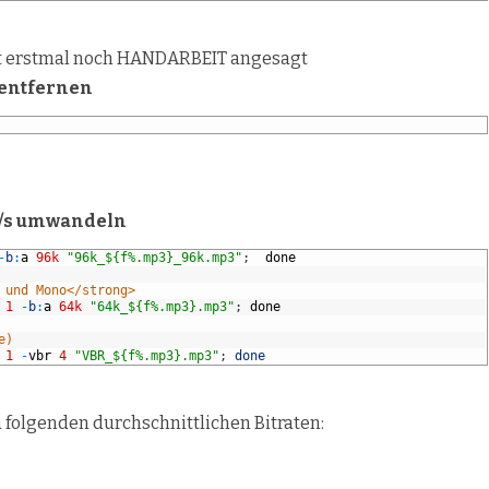
ist erstmal noch HANDARBEIT angesagt
 entfernen
it/s umwandeln
-
b
:
a
96k
"96k_${f%.mp3}_96k.mp3"
;
done
 und Mono</strong>
1
-
b
:
a
64k
"64k_${f%.mp3}.mp3"
;
done
e)
1
-
vbr
4
"VBR_${f%.mp3}.mp3"
;
done
 folgenden durchschnittlichen Bitraten: