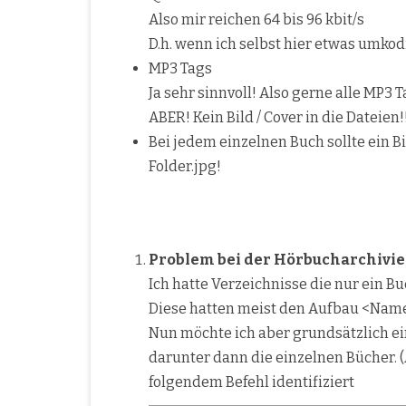
Also mir reichen 64 bis 96 kbit/s
D.h. wenn ich selbst hier etwas umkodi
MP3 Tags
Ja sehr sinnvoll! Also gerne alle MP3 T
ABER! Kein Bild / Cover in die Dateien!
Bei jedem einzelnen Buch sollte ein B
Folder.jpg!
Problem bei der Hörbucharchivi
Ich hatte Verzeichnisse die nur ein B
Diese hatten meist den Aufbau <Nam
Nun möchte ich aber grundsätzlich e
darunter dann die einzelnen Bücher. (
folgendem Befehl identifiziert