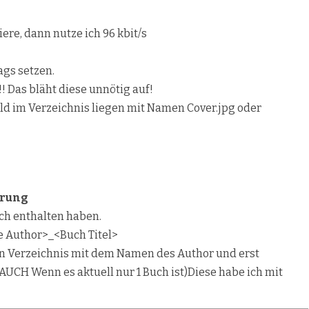
ere, dann nutze ich 96 kbit/s
ags setzen.
!! Das bläht diese unnötig auf!
ild im Verzeichnis liegen mit Namen Cover.jpg oder
erung
uch enthalten haben.
e Author>_<Buch Titel>
in Verzeichnis mit dem Namen des Author und erst
AUCH Wenn es aktuell nur 1 Buch ist)Diese habe ich mit