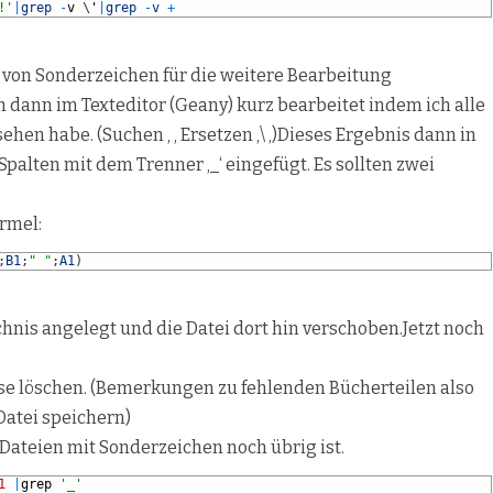
!'
|
grep
-
v
\
'
|
grep
-
v
+
 von Sonderzeichen für die weitere Bearbeitung
dann im Texteditor (Geany) kurz bearbeitet indem ich alle
en habe. (Suchen ‚ ‚ Ersetzen ‚\ ‚)Dieses Ergebnis dann in
 Spalten mit dem Trenner ‚_‘ eingefügt. Es sollten zwei
ormel:
;
B1
;
" "
;
A1
)
hnis angelegt und die Datei dort hin verschoben.Jetzt noch
isse löschen. (Bemerkungen zu fehlenden Bücherteilen also
Datei speichern)
Dateien mit Sonderzeichen noch übrig ist.
1
|
grep
'_'