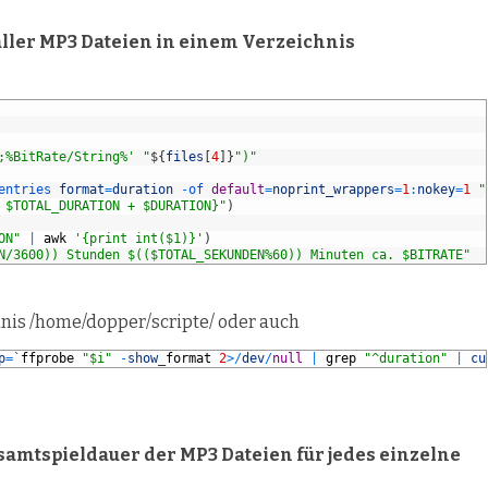
ller MP3 Dateien in einem Verzeichnis
;%BitRate/String%' "
$
{
files
[
4
]
}
")"
entries 
format
=
duration
-
of 
default
=
noprint_wrappers
=
1
:
nokey
=
1
"
 $TOTAL_DURATION + $DURATION}"
)
ON"
|
awk
'{print int($1)}'
)
N/3600)) Stunden $(($TOTAL_SEKUNDEN%60)) Minuten ca. $BITRATE"
nis /home/dopper/scripte/ oder auch
p
=
`
ffprobe
"$i"
-
show
_
format
2
>
/
dev
/
null
|
grep
"^duration"
|
cu
esamtspieldauer der MP3 Dateien für jedes einzelne