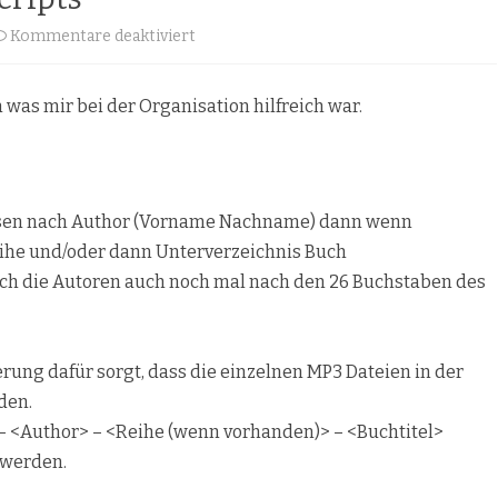
für
Kommentare deaktiviert
Audiobooks
was mir bei der Organisation hilfreich war.
Managing
Scripts
ssen nach Author (Vorname Nachname) dann wenn
ihe und/oder dann Unterverzeichnis Buch
ich die Autoren auch noch mal nach den 26 Buchstaben des
rung dafür sorgt, dass die einzelnen MP3 Dateien in der
den.
– <Author> – <Reihe (wenn vorhanden)> – <Buchtitel>
 werden.