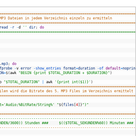
================================================================
MP3 Dateien in jedem Verzeichnis einzeln zu ermitteln
================================================================
read
-
r
-
d
''
dir
;
do
================================================================
.
mp3
;
do
fprobe
-
v
error
-
show_entries 
format
=
duration
-
of 
default
=
noprin
ON
=
$
(
awk
"BEGIN {print $TOTAL_DURATION + $DURATION}"
)
o
"$TOTAL_DURATION"
|
awk
'{print int($1)}'
)
================================================================
ilen wird die Bitrate des 5. MP3 Files im Verzeichnis ermittelt
================================================================
t='Audio;%BitRate/String%' "
$
{
files
[
4
]
}
")"
================================================================
----------------------------------------------------------------
NDEN/3600)) Stunden ###     $(($TOTAL_SEKUNDEN%60)) Minuten ### 
----------------------------------------------------------------