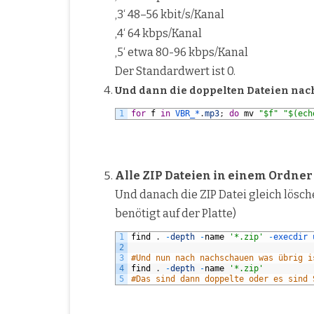
‚3‘ 48–56 kbit/s/Kanal
‚4‘ 64 kbps/Kanal
‚5‘ etwa 80-96 kbps/Kanal
Der Standardwert ist 0.
Und dann die doppelten Dateien nac
1
for
f
in
VBR_*
.
mp3
;
do
mv
"$f"
"$(ech
Alle ZIP Dateien in einem Ordne
Und danach die ZIP Datei gleich lösch
benötigt auf der Platte)
1
find
.
-
depth
-
name
'*.zip'
-
execdir
2
3
#Und nun nach nachschauen was übrig i
4
find
.
-
depth
-
name
'*.zip'
5
#Das sind dann doppelte oder es sind 