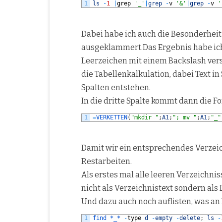
1
ls
-
1
|
grep
'_'
|
grep
-
v
'&'
|
grep
-
v
'
Dabei habe ich auch die Besonderheit
ausgeklammert.Das Ergebnis habe ich 
Leerzeichen mit einem Backslash verseh
die Tabellenkalkulation, dabei Text in
Spalten entstehen.
In die dritte Spalte kommt dann die F
1
=
VERKETTEN
(
"mkdir "
;
A1
;
"; mv "
;
A1
;
"_"
Damit wir ein entsprechendes Verzeic
Restarbeiten.
Als erstes mal alle leeren Verzeichn
nicht als Verzeichnistext sondern als 
Und dazu auch noch auflisten, was an 
1
find *
_*
-
type
d
-
empty
-
delete
;
ls
-