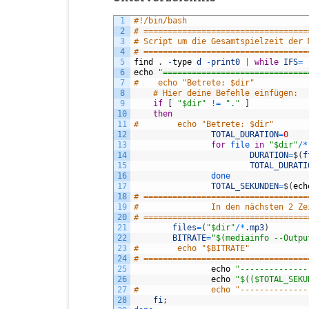
1
#!/bin/bash
2
# ==================================
3
# Script um die Gesamtspielzeit der 
4
# ==================================
5
find
.
-
type
d
-
print0
|
while
IFS
=
6
echo
"==============================
7
#    echo "Betrete: $dir"
8
# Hier deine Befehle einfügen:
9
if
[
"$dir"
!=
"."
]
10
then
11
#        echo "Betrete: $dir"
12
TOTAL_DURATION
=
0
13
for
file 
in
"$dir"
/
*
14
DURATION
=
$
(
f
15
TOTAL_DURATI
16
done
17
TOTAL_SEKUNDEN
=
$
(
ech
18
# ==================================
19
#               In den nächsten 2 Ze
20
# ==================================
21
files
=
(
"$dir"
/
*
.
mp3
)
22
BITRATE
=
"$(mediainfo --Outpu
23
#        echo "$BITRATE"
24
# ==================================
25
echo
"--------------
26
echo
"$(($TOTAL_SEKU
27
#               echo "--------------
28
fi
;