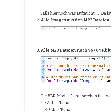
Falls hier noch was auftaucht …. Da 
Alle Images aus den MP3 Dateien
1
eyeD3
--
remove
-
all
-
images *
.
mp3
Alle MP3 Dateien nach 96 / 64 Kb
1
for
f
in
*
.
mp3
;
do
ffmpeg
-
i
"$f"
2
3
# Oder auch hier nur <strong>64Kbit/s
4
for
f
in
*
.
mp3
;
do
ffmpeg
-
i
"$f"
-
ac
5
6
# Hier nun mit vbr (variabler Bit Rat
7
for
f
in
*
.
mp3
;
do
ffmpeg
-
i
"$f"
-
ac
Die VBR-Modi 1-5 entsprechen in etwa
‚1‘ 32 kbps/Kanal
‚2‘ 40 kbps/Kanal