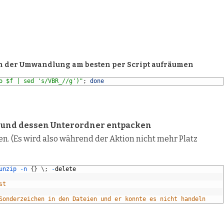
h der Umwandlung am besten per Script aufräumen
o $f | sed 's/VBR_//g')"
;
done
r und dessen Unterordner entpacken
en. (Es wird also während der Aktion nicht mehr Platz
unzip
-
n
{
}
\
;
-
delete
st
Sonderzeichen in den Dateien und er konnte es nicht handeln