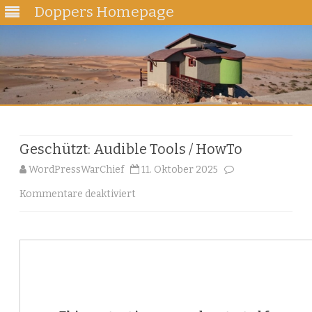
Doppers Homepage
Skip
to
content
Geschützt: Audible Tools / HowTo
WordPressWarChief
11. Oktober 2025
für
Kommentare deaktiviert
Geschützt:
Audible
Tools
/