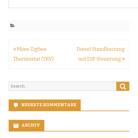
Beitragsnavigation
Moes Zigbee
Diesel Standheizung
Thermostat (TRV)
mit ESP Steuerung
Searc
Search
for:
NEUESTE KOMMENTARE
ARCHIV